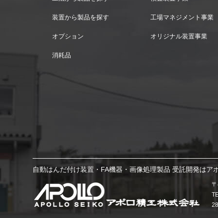
装置から製品を探す
工場マネジメント事業
オプション
オリジナル装置事業
消耗品
自動はんだ付け装置・FA機器・画像処理製品 受託開発はア
〒
T
2