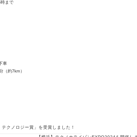
後5時まで
下車
分（約7km）
シコ テクノロジー賞」を受賞しました！
【横浜】テクノホライゾンEXPO2024を開催し