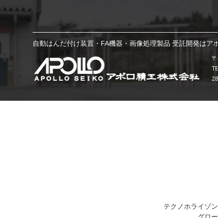
自動はんだ付け装置・FA機器・画像処理製品 受託開発はア
〒
T
2
テクノホライゾン
グロー