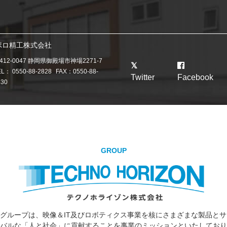
ポロ精工株式会社
412-0047 静岡県御殿場市神場2271-7
EL：
0550-88-2828
FAX：0550-88-
Twitter
Facebook
830
GROUP
グループは、映像＆IT及びロボティクス事業を核にさまざまな製品と
バルな「人と社会」に貢献することを事業のミッションといたしており