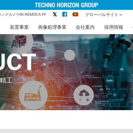
グローバルサイト
グカメラ4K-REMOCA-FF
業
装置事業
画像処理事業
会社案内
採用情報
UCT
精工