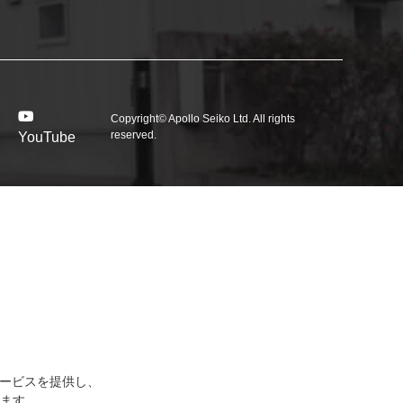
Copyright© Apollo Seiko Ltd. All rights
reserved.
YouTube
サービスを提供し、
ます。