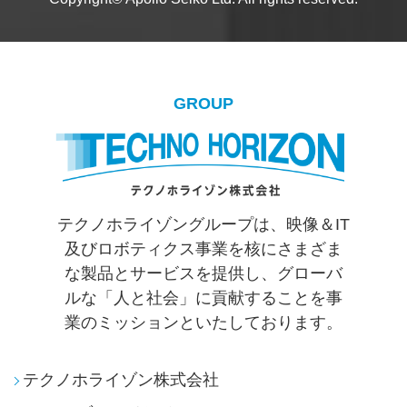
〒412-0047 静岡県御殿場市神場2271-7
TEL：
0550-88-2828
FAX：0550-88-2830
Twitter
Facebook
YouTube
Copyright© Apollo Seiko Ltd. All rights reserved.
GROUP