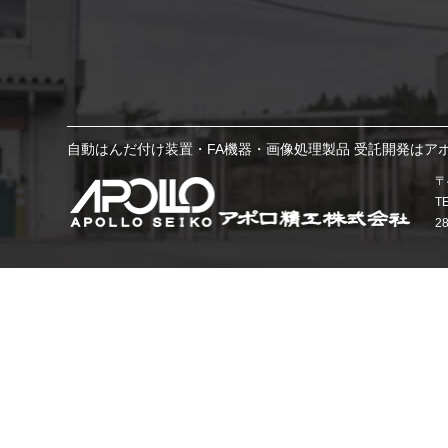
自動はんだ付け装置・FA機器・画像処理製品 受託開発はア
〒
T
2