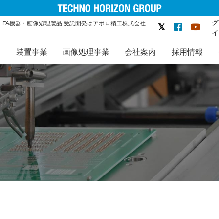
グ
・FA機器・画像処理製品 受託開発はアポロ精工株式会社
イ
業
装置事業
画像処理事業
会社案内
採用情報