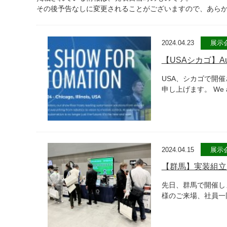
その後予告なしに変更されることがございますので、あら
2024.04.23
展示
【USAシカゴ】Au
USA、シカゴで開催
申し上げます。 We are ple
2024.04.15
展示
【群馬】実装組立
先日、群馬で開催し
様のご来場、社員一